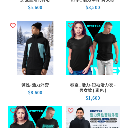
$
5,600
$
3,500
彈性-活力外套
春夏_活力-短袖活力衣 -
男女款 ( 素色 )
$
8,600
$
1,600