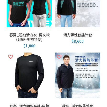
春夏_短袖活力衣 -男女款
活力彈性智能外套
( 印花-奧袮特使)
$
8,600
$
1,800
秋冬_活力圓領長袖-中性
秋冬_活力智能外套